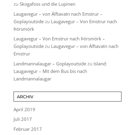
zu
Skogafoss und die Lupinen
Laugavegur – von Álftavatn nach Emstrur –
Goplayoutside
zu
Laugavegur – Von Emstrur nach
Þórsmörk
Laugavegur – Von Emstrur nach Þórsmörk –
Goplayoutside
zu
Laugavegur – von Álftavatn nach
Emstrur
Landmannalaugar – Goplayoutside
zu
Island:
Laugavegur – Mit dem Bus bis nach
Landmannalaugar
ARCHIV
April 2019
Juli 2017
Februar 2017