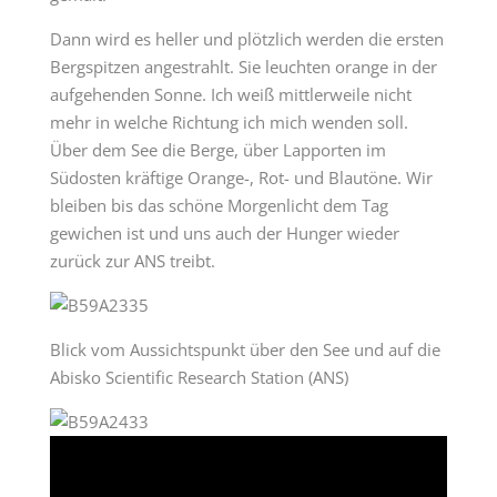
Dann wird es heller und plötzlich werden die ersten
Bergspitzen angestrahlt. Sie leuchten orange in der
aufgehenden Sonne. Ich weiß mittlerweile nicht
mehr in welche Richtung ich mich wenden soll.
Über dem See die Berge, über Lapporten im
Südosten kräftige Orange-, Rot- und Blautöne. Wir
bleiben bis das schöne Morgenlicht dem Tag
gewichen ist und uns auch der Hunger wieder
zurück zur ANS treibt.
Blick vom Aussichtspunkt über den See und auf die
Abisko Scientific Research Station (ANS)