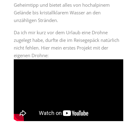
Geheimtipp und bietet alles von hochalpinem
Gelände bis kristallklarem Wasser an den
unzähligen Stränden.
Da ich mir kurz vor dem Urlaub eine Drohne
zugelegt habe, durfte die im Reisegepäck natürlich
nicht fehlen. Hier mein erstes Projekt mit der
eigenen Drohne: