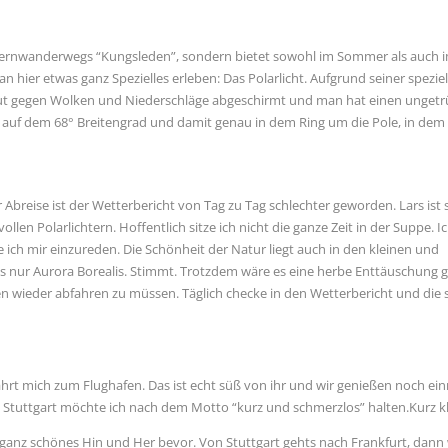
Fernwanderwegs “Kungsleden”, sondern bietet sowohl im Sommer als auch 
hier etwas ganz Spezielles erleben: Das Polarlicht. Aufgrund seiner spezie
gut gegen Wolken und Niederschläge abgeschirmt und man hat einen unget
 auf dem 68° Breitengrad und damit genau in dem Ring um die Pole, in dem 
r Abreise ist der Wetterbericht von Tag zu Tag schlechter geworden. Lars ist
len Polarlichtern. Hoffentlich sitze ich nicht die ganze Zeit in der Suppe. I
e ich mir einzureden. Die Schönheit der Natur liegt auch in den kleinen und
ls nur Aurora Borealis. Stimmt. Trotzdem wäre es eine herbe Enttäuschung 
n wieder abfahren zu müssen. Täglich checke in den Wetterbericht und die 
hrt mich zum Flughafen. Das ist echt süß von ihr und wir genießen noch ei
tuttgart möchte ich nach dem Motto “kurz und schmerzlos” halten.Kurz kl
in ganz schönes Hin und Her bevor. Von Stuttgart gehts nach Frankfurt, dann