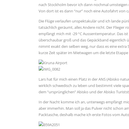
nach Stockholm bevor ich dann nochmal umsteigen mu
Von dort ist es dann “nur” noch eine Autofahrt von 
Die Flüge verlaufen unspektakulär und ich lande pün
tatsächlich geräumt, alles Andere nicht. Der Flieger 
empfängt mich mit -29 °C Aussentemperatur. Das ist m
überschaubar groß und das Gepäckband eigentlich üb
nimmt exakt den selben weg, nur dass es eine extra
kurze Zeit später im Mietwagen um die letzte Etappe
Lars hat für mich einen Platz in der ANS (Abisko natur
wirklich schwedisch zu leben und bestimmt viele spa
dem “ursprünglichen” Abisko und der Abisko Turist
In der Nacht komme ich an, unterwegs empfängt mich
aber immerhin. Man soll ja das Pulver nicht schon am
Packtasche, deshalb mache ich erste Fotos vom Auto