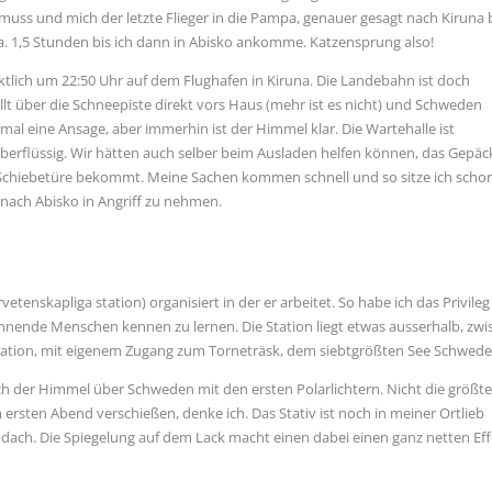
ss und mich der letzte Flieger in die Pampa, genauer gesagt nach Kiruna b
ca. 1,5 Stunden bis ich dann in Abisko ankomme. Katzensprung also!
ktlich um 22:50 Uhr auf dem Flughafen in Kiruna. Die Landebahn ist doch
rollt über die Schneepiste direkt vors Haus (mehr ist es nicht) und Schweden
al eine Ansage, aber immerhin ist der Himmel klar. Die Wartehalle ist
erflüssig. Wir hätten auch selber beim Ausladen helfen können, das Gepäc
 Schiebetüre bekommt. Meine Sachen kommen schnell und so sitze ich scho
 nach Abisko in Angriff zu nehmen.
vetenskapliga station) organisiert in der er arbeitet. So habe ich das Privileg
nnende Menschen kennen zu lernen. Die Station liegt etwas ausserhalb, zw
station, mit eigenem Zugang zum Torneträsk, dem siebtgrößten See Schwede
 der Himmel über Schweden mit den ersten Polarlichtern. Nicht die größte
 ersten Abend verschießen, denke ich. Das Stativ ist noch in meiner Ortlieb
dach. Die Spiegelung auf dem Lack macht einen dabei einen ganz netten Eff