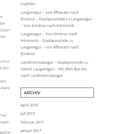
Lupinen
Laugavegur – von Álftavatn nach
im
Emstrur – Goplayoutside
zu
Laugavegur
llen
– Von Emstrur nach Þórsmörk
rübten
Laugavegur – Von Emstrur nach
die
Þórsmörk – Goplayoutside
zu
Laugavegur – von Álftavatn nach
Emstrur
 schon
Landmannalaugar – Goplayoutside
zu
ch bin
Island: Laugavegur – Mit dem Bus bis
nach Landmannalaugar
ganz
solare
ARCHIV
April 2019
Juli 2017
nmal
appt..
Februar 2017
Januar 2017
 weiter