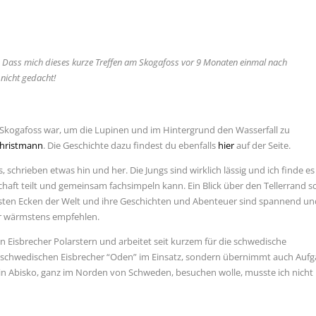
d. Dass mich dieses kurze Treffen am Skogafoss vor 9 Monaten einmal nach
nicht gedacht!
 Skogafoss war, um die Lupinen und im Hintergrund den Wasserfall zu
Christmann
. Die Geschichte dazu findest du ebenfalls
hier
auf der Seite.
 schrieben etwas hin und her. Die Jungs sind wirklich lässig und ich finde es
haft teilt und gemeinsam fachsimpeln kann. Ein Blick über den Tellerrand s
sten Ecken der Welt und ihre Geschichten und Abenteuer sind spannend u
nur wärmstens empfehlen.
 Eisbrecher Polarstern und arbeitet seit kurzem für die schwedische
en schwedischen Eisbrecher “Oden” im Einsatz, sondern übernimmt auch Auf
n in Abisko, ganz im Norden von Schweden, besuchen wolle, musste ich nicht